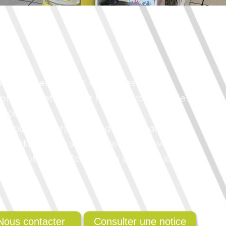
ie du Minervois à OLONZAC est à votre
anté et mettons tout notre savoir faire de
vice.
e tous les jours, la Grande Pharmacie du
tre disposition son site internet où vous
 et toutes les informations utiles sur la
Nous contacter
Consulter une notice