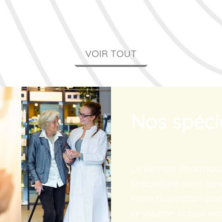
VOIR TOUT
Nos spécia
La Grande Pharmaci
spécialisée dans de
votre disposition po
la solution la plus a