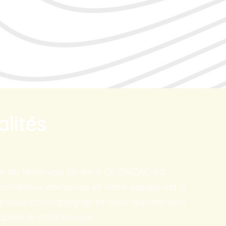
lités
e du Minervois située à OLONZAC est
 nombreux domaines et notre équipe est à
ur vous accompagner et vous orienter vers
daptée à votre besoin.