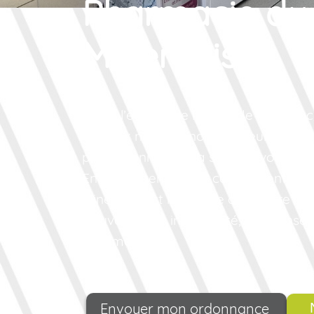
Pharmacie du
Minervois
Toute l’équipe de la Grande Pharmac
écoute : nous prenons à coeur votre s
professionnels de la santé à votre ser
En prolongement de cette attention d
Minervois est heureuse de mettre à vo
trouverez des infos santé, des conseils
pharmacie.
Envoyer mon ordonnance