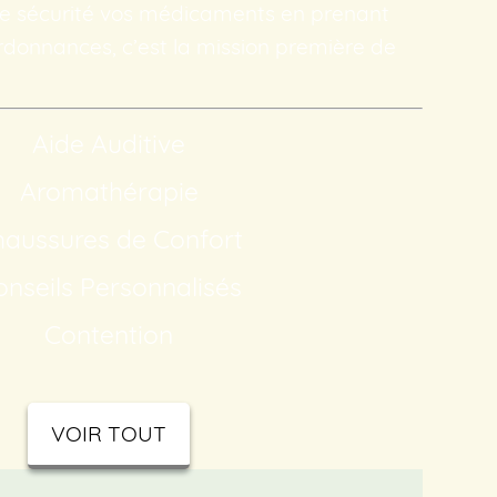
ute sécurité vos médicaments en prenant
ordonnances, c’est la mission première de
Aide Auditive
Aromathérapie
Chaussures de Confort
Conseils Personnalisés
Contention
VOIR TOUT